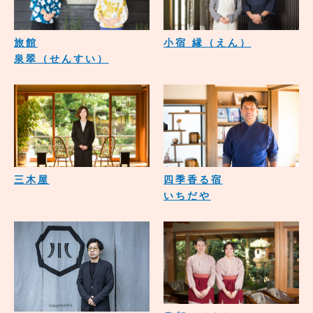
旅館
小宿 縁（えん）
泉翠（せんすい）
三木屋
四季香る宿
いちだや