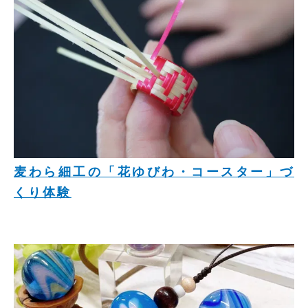
麦わら細工の「花ゆびわ・コースター」づ
くり体験