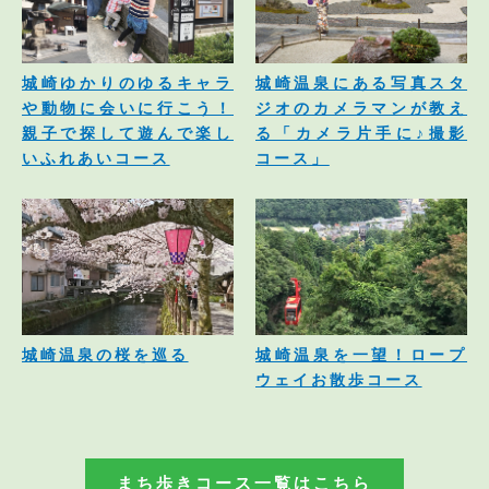
城崎ゆかりのゆるキャラ
城崎温泉にある写真スタ
や動物に会いに行こう！
ジオのカメラマンが教え
親子で探して遊んで楽し
る「カメラ片手に♪撮影
いふれあいコース
コース」
城崎温泉の桜を巡る
城崎温泉を一望！ロープ
ウェイお散歩コース
まち歩きコース一覧はこちら