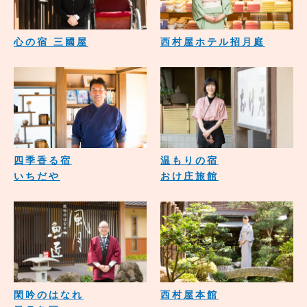
心の宿 三國屋
西村屋ホテル招月庭
四季香る宿
温もりの宿
いちだや
おけ庄旅館
閑吟のはなれ
西村屋本館