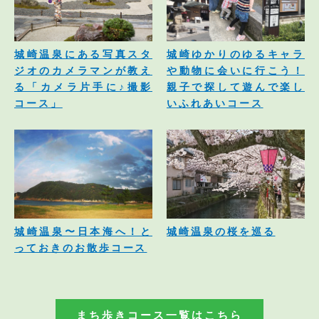
城崎温泉にある写真スタ
城崎ゆかりのゆるキャラ
ジオのカメラマンが教え
や動物に会いに行こう！
る「カメラ片手に♪撮影
親子で探して遊んで楽し
コース」
いふれあいコース
城崎温泉〜日本海へ！と
城崎温泉の桜を巡る
っておきのお散歩コース
まち歩きコース一覧はこちら