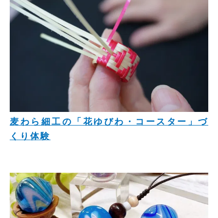
麦わら細工の「花ゆびわ・コースター」づ
くり体験