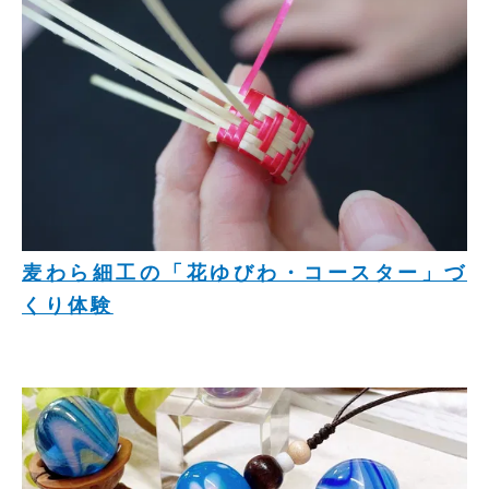
麦わら細工の「花ゆびわ・コースター」づ
くり体験