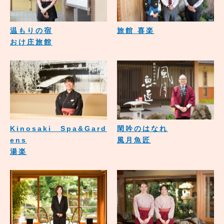
温もりの宿
旅館 喜楽
おけ庄旅館
Kinosaki Spa&Gard
閑吟のはなれ
ens
風月魚匠
湯楽