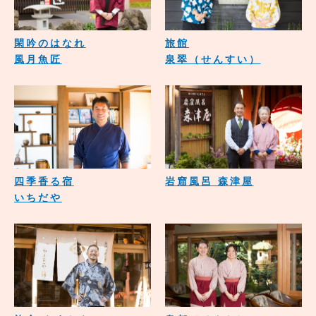
閑吟のはなれ
旅館
風月魚匠
泉翠（せんすい）
四季香る宿
岩窟風呂 森津屋
いちだや