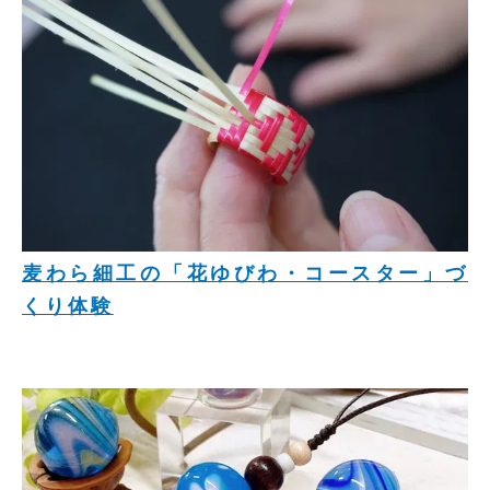
麦わら細工の「花ゆびわ・コースター」づ
くり体験