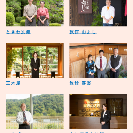
ときわ別館
旅館 山よし
三木屋
旅館 喜楽