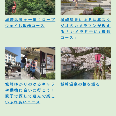
城崎温泉を一望！ロープ
城崎温泉にある写真スタ
ウェイお散歩コース
ジオのカメラマンが教え
る「カメラ片手に♪撮影
コース」
城崎ゆかりのゆるキャラ
城崎温泉の桜を巡る
や動物に会いに行こう！
親子で探して遊んで楽し
いふれあいコース