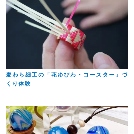
麦わら細工の「花ゆびわ・コースター」づ
くり体験