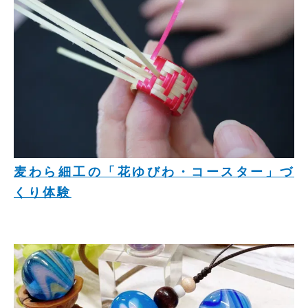
麦わら細工の「花ゆびわ・コースター」づ
くり体験