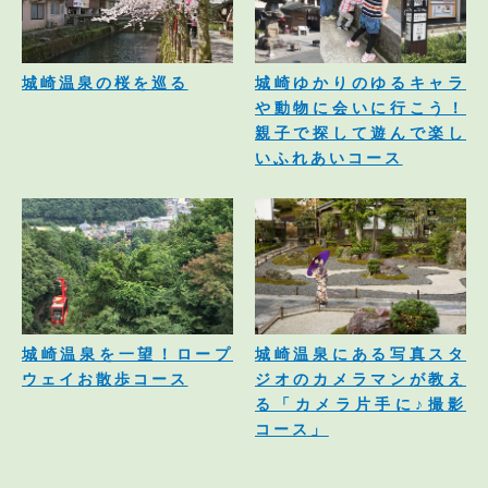
城崎温泉の桜を巡る
城崎ゆかりのゆるキャラ
や動物に会いに行こう！
親子で探して遊んで楽し
いふれあいコース
城崎温泉を一望！ロープ
城崎温泉にある写真スタ
ウェイお散歩コース
ジオのカメラマンが教え
る「カメラ片手に♪撮影
コース」