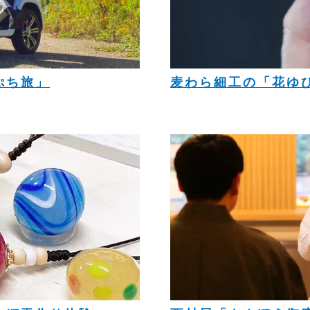
ぷち旅」
麦わら細工の「花ゆ