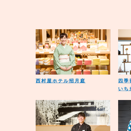
西村屋ホテル招月庭
四季
いち