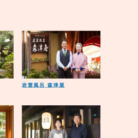
岩窟風呂 森津屋