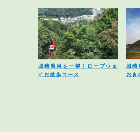
城崎温泉を一望！ロープウェ
城崎
イお散歩コース
おき