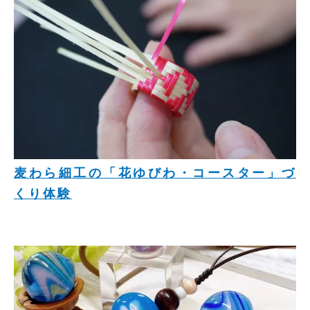
麦わら細工の「花ゆびわ・コースター」づ
くり体験