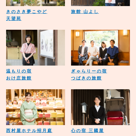
きのさき夢こやど
旅館 山よし
天望苑
温もりの宿
ぎゃらりーの宿
おけ庄旅館
つばきの旅館
西村屋ホテル招月庭
心の宿 三國屋