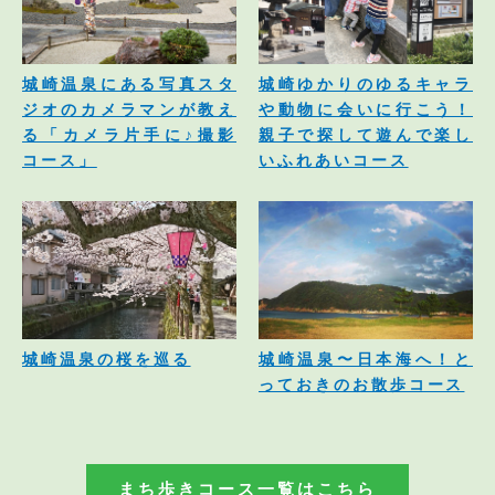
城崎温泉にある写真スタ
城崎ゆかりのゆるキャラ
ジオのカメラマンが教え
や動物に会いに行こう！
る「カメラ片手に♪撮影
親子で探して遊んで楽し
コース」
いふれあいコース
城崎温泉の桜を巡る
城崎温泉〜日本海へ！と
っておきのお散歩コース
まち歩きコース一覧はこちら