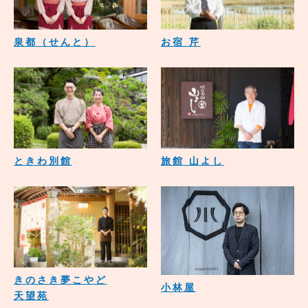
泉都（せんと）
お宿 芹
ときわ別館
旅館 山よし
きのさき夢こやど
小林屋
天望苑