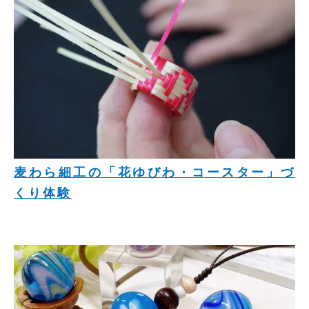
麦わら細工の「花ゆびわ・コースター」づ
くり体験