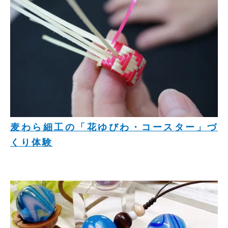
麦わら細工の「花ゆびわ・コースター」づ
くり体験