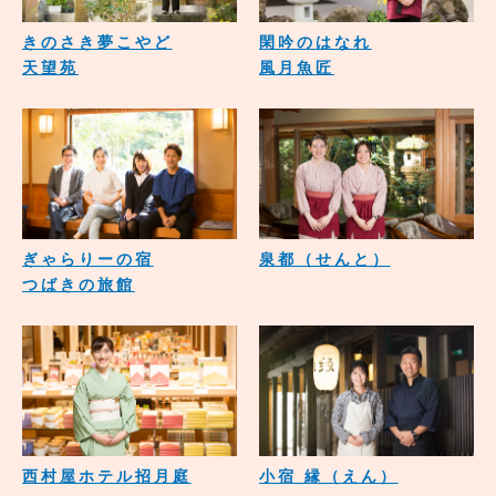
きのさき夢こやど
閑吟のはなれ
天望苑
風月魚匠
ぎゃらりーの宿
泉都（せんと）
つばきの旅館
西村屋ホテル招月庭
小宿 縁（えん）