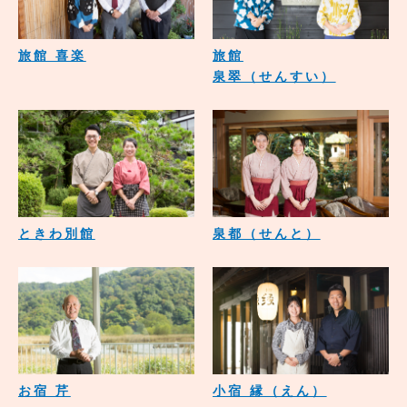
旅館 喜楽
旅館
泉翠（せんすい）
ときわ別館
泉都（せんと）
お宿 芹
小宿 縁（えん）