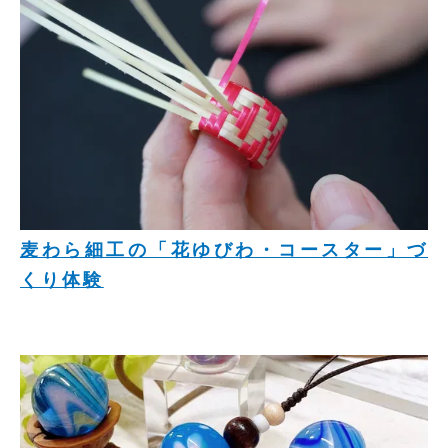
麦わら細工の「花ゆびわ・コースター」づ
くり体験