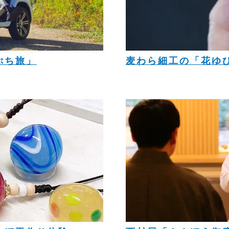
ぷち旅」
麦わら細工の「花ゆ