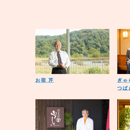
お宿 芹
ぎゃ
つば