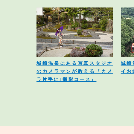
城崎温泉にある写真スタジオ
城崎
のカメラマンが教える「カメ
イお
ラ片手に♪撮影コース」