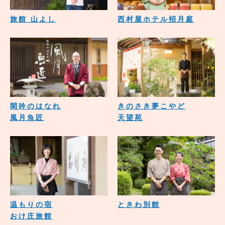
旅館 山よし
西村屋ホテル招月庭
閑吟のはなれ
きのさき夢こやど
風月魚匠
天望苑
温もりの宿
ときわ別館
おけ庄旅館