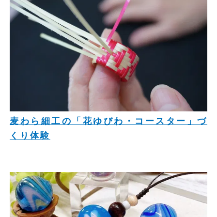
麦わら細工の「花ゆびわ・コースター」づ
くり体験