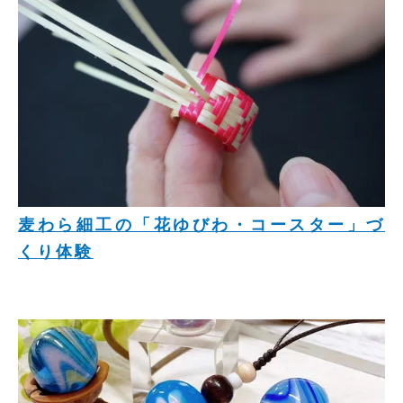
麦わら細工の「花ゆびわ・コースター」づ
くり体験