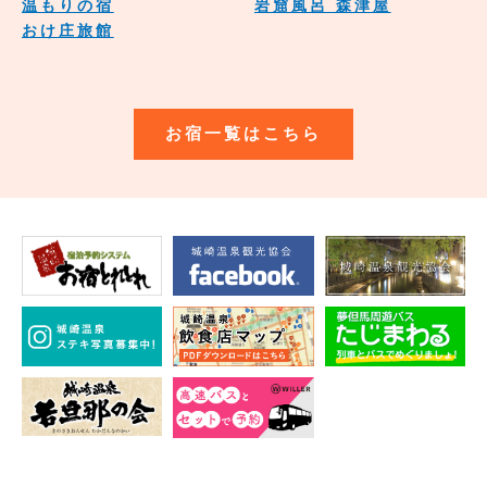
温もりの宿
岩窟風呂 森津屋
おけ庄旅館
お宿一覧はこちら