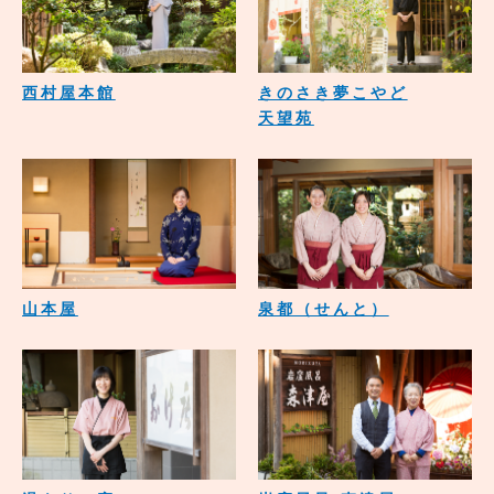
西村屋本館
きのさき夢こやど
天望苑
山本屋
泉都（せんと）