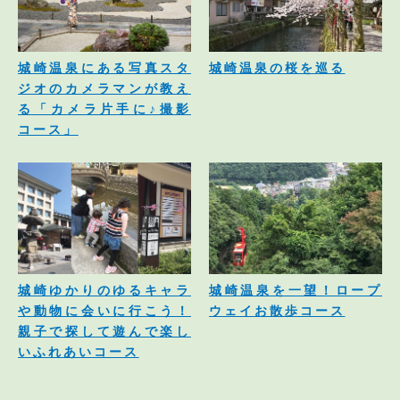
城崎温泉にある写真スタ
城崎温泉の桜を巡る
ジオのカメラマンが教え
る「カメラ片手に♪撮影
コース」
城崎ゆかりのゆるキャラ
城崎温泉を一望！ロープ
や動物に会いに行こう！
ウェイお散歩コース
親子で探して遊んで楽し
いふれあいコース