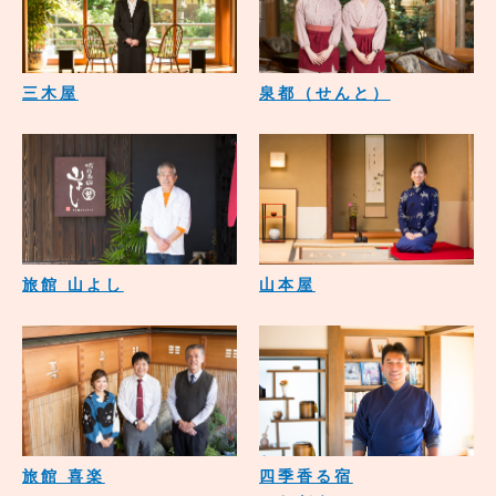
三木屋
泉都（せんと）
旅館 山よし
山本屋
旅館 喜楽
四季香る宿