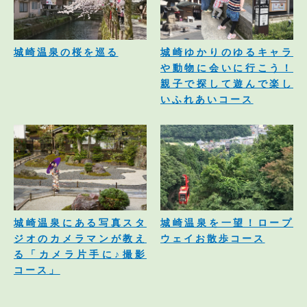
城崎温泉の桜を巡る
城崎ゆかりのゆるキャラ
や動物に会いに行こう！
親子で探して遊んで楽し
いふれあいコース
城崎温泉にある写真スタ
城崎温泉を一望！ロープ
ジオのカメラマンが教え
ウェイお散歩コース
る「カメラ片手に♪撮影
コース」