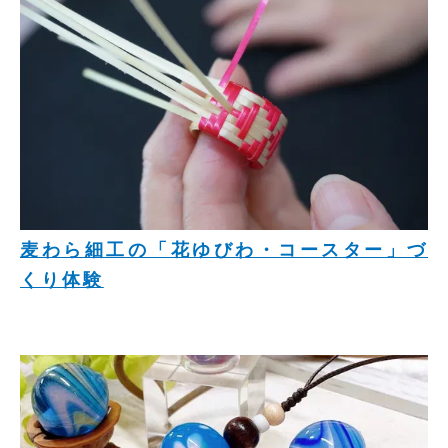
麦わら細工の「花ゆびわ・コースター」づ
くり体験